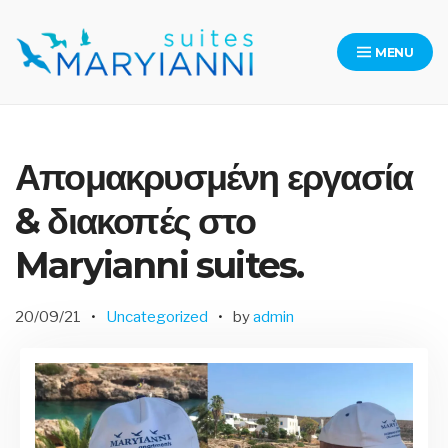
Skip
to
MENU
content
Maryianni Suites – Kythera
Απομακρυσμένη εργασία
& διακοπές στο
Maryianni suites.
20/09/21
Uncategorized
by
admin