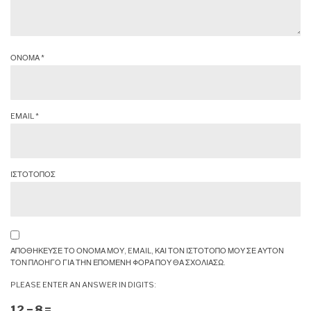
ΟΝΟΜΑ
*
EMAIL
*
ΙΣΤΟΤΟΠΟΣ
ΑΠΟΘΗΚΕΥΣΕ ΤΟ ΟΝΟΜΑ ΜΟΥ, EMAIL, ΚΑΙ ΤΟΝ ΙΣΤΟΤΟΠΟ ΜΟΥ ΣΕ ΑΥΤΟΝ
ΤΟΝ ΠΛΟΗΓΟ ΓΙΑ ΤΗΝ ΕΠΟΜΕΝΗ ΦΟΡΑ ΠΟΥ ΘΑ ΣΧΟΛΙΑΣΩ.
PLEASE ENTER AN ANSWER IN DIGITS:
12 − 8 =