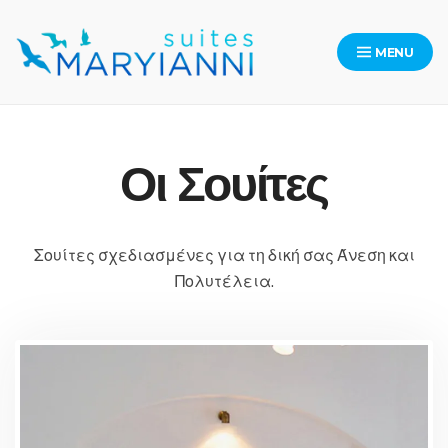
Skip
to
MENU
content
Maryianni Suites – Kythera
Οι Σουίτες
Σουίτες σχεδιασμένες για τη δική σας Άνεση και
Πολυτέλεια.